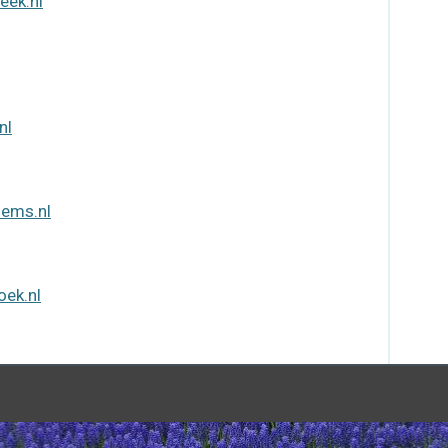
eek.nl
nl
lems.nl
oek.nl