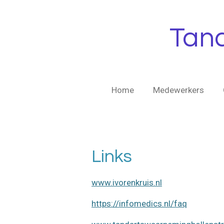
Ga
direct
Tand
naar
de
hoofdinhoud
Home
Medewerkers
Links
www.ivorenkruis.nl
https://infomedics.nl/faq